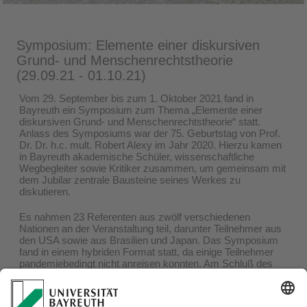
Symposium: Elemente einer diskursiven
Grund- und Menschenrechtstheorie
(29.09.21 - 01.10.21)
Vom 29. September bis zum 1. Oktober 2021 fand in
Bayreuth ein Symposium zum Thema „Elemente einer
diskursiven Grund- und Menschenrechtstheorie“ statt.
Anlass des Symposiums war der 75. Geburtstag von Prof.
Dr. Dr. h.c. mult. Robert Alexy im Jahr 2020. Hierzu kamen
in Bayreuth akademische Schüler, wissenschaftliche
Wegbegleiter sowie Kritiker zusammen, um gemeinsam mit
dem Jubilar zentrale Bausteine seines Werkes zu
diskutieren.
Es nahmen 23 Referenten aus zwölf verschiedenen
Nationen an der Veranstaltung teil, darunter Teilnehmer aus
den USA sowie aus Brasilien und Japan. Das Symposium
fand in einem hybriden Format statt, da einige Teilnehmer
pandemiebedingt nicht anreisen konnten. Am Schluß des
Symposiums antwortete der Jubilar auf alle 23 Vorträge.
Das Programm finden Sie
hier
.