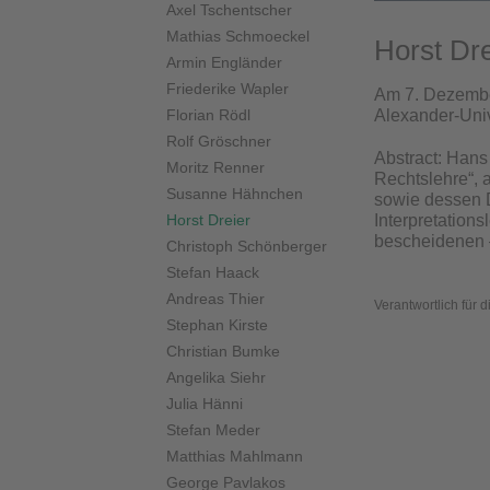
Axel Tschentscher
Mathias Schmoeckel
Horst Dre
Armin Engländer
Friederike Wapler
Am 7. Dezember
Florian Rödl
Alexander-Univ
Rolf Gröschner
Abstract: Hans
Moritz Renner
Rechtslehre“, 
Susanne Hähnchen
sowie dessen 
Horst Dreier
Interpretation
bescheidenen 
Christoph Schönberger
Stefan Haack
Andreas Thier
Verantwortlich für 
Stephan Kirste
Christian Bumke
Angelika Siehr
Julia Hänni
Stefan Meder
Matthias Mahlmann
George Pavlakos