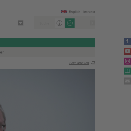
English
Intranet
er
Seite drucken