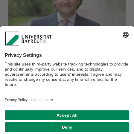
Am 15.01.2020 hielt Prof. Dr. Thomas Duve einen Vortrag
zum Thema "Rechtsgeschichte, Wissensgeschichte,
Globalgeschichte" an der Universität Erlangen.
Verantwortlich für die Redaktion:
Elias Kormann
Datenschutz / Disclaimer
Impressum
Hausordnung
Sitemap
Kontakt
Barrierefreiheitserklärung